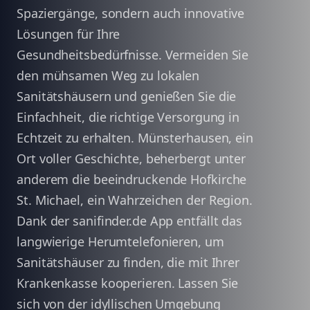
Spaziergänge, sondern auch innovative
Lösungen für Ihre
Gesundheitsbedürfnisse. Vermeiden Sie
den mühsamen Weg zu lokalen
Sanitätshäusern und genießen Sie die
Einfachheit, die richtige Versorgung in
Echtzeit zu erhalten. Münsterhausen, ein
Ort voller Geschichte, beherbergt unter
anderem die beeindruckende Hofkirche
St. Michael, ein Wahrzeichen der Region.
Dank der sanifinder.de App entfällt das
langwierige Herumtelefonieren, um
Sanitätshäuser zu finden, die mit Ihrer
Krankenkasse kooperieren. Lassen Sie
sich von der idyllischen Umgebung