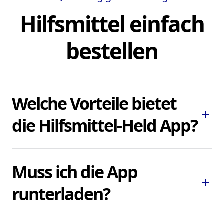
Hilfsmittel einfach
bestellen
Welche Vorteile bietet
add
die Hilfsmittel-Held App?
Die Hilfsmittel-Held App ermöglicht es
Muss ich die App
Ihnen, dringend benötigte Pflegehilfsmittel
add
und Hilfsmittel schnell und bequem zu
runterladen?
bestellen, ohne lokale Sanitätshäuser
aufsuchen oder kontaktieren zu müssen.