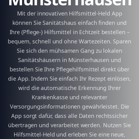
Mit der innovativen Hilfsmittel-Held App
können Sie Sanitätshaus einfach finden und
Ihre (Pflege-) Hilfsmittel in Echtzeit bestellen –
bequem, schnell und ohne Wartezeiten. Sparen
Sie sich den mühsamen Gang zu lokalen
Sanitätshäusern in Münsterhausen und
bestellen Sie Ihre Pflegehilfsmittel direkt über
die App. Indem Sie einfach Ihr Rezept einlösen,
wird die automatische Erkennung Ihrer
Krankenkasse und relevanter
Versorgungsinformationen gewährleistet. Die
App sorgt dafür, dass alle Daten rechtssicher
übertragen und verarbeitet werden. Nutzen Sie
Hilfsmittel-Held und erleben Sie eine neue,