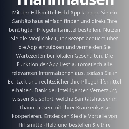
Mit der Hilfsmittel-Held App können Sie ein
Sanitätshaus einfach finden und direkt Ihre
benötigten Pflegehilfsmittel bestellen. Nutzen
Sie die Möglichkeit, Ihr Rezept bequem über
die App einzulösen und vermeiden Sie
Wartezeiten bei lokalen Geschäften. Die
Funktion der App liest automatisch alle
relevanten Informationen aus, sodass Sie in
Echtzeit und rechtssicher Ihre Pflegehilfsmittel
erhalten. Dank der intelligenten Vernetzung
wissen Sie sofort, welche Sanitätshäuser in
Thannhausen mit Ihrer Krankenkasse
kooperieren. Entdecken Sie die Vorteile von
Hilfsmittel-Held und bestellen Sie Ihre