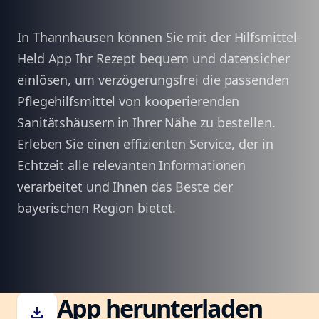
In Thannhausen können Sie mit der Hilfsmittel-
Held App Ihr Rezept bequem und datensicher
einlösen, um verzögerungsfrei die passenden
Pflegehilfsmittel von kooperierenden
Sanitätshäusern in Ihrer Nähe zu bestellen.
Erleben Sie einen effizienten Service, der in
Echtzeit alle relevanten Informationen
verarbeitet und Ihnen das Beste der
bayerischen Region bietet.
App herunterladen
download