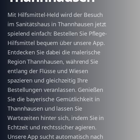
Mit Hilfsmittel-Held wird der Besuch
im Sanitätshaus in Thannhausen jetzt
spielend einfach: Bestellen Sie Pflege-
Hilfsmittel bequem über unsere App.
Entdecken Sie dabei die malerische
Region Thannhausen, während Sie
entlang der Flüsse und Wiesen
spazieren und gleichzeitig Ihre
Bestellungen veranlassen. Genießen
Sie die bayerische Gemütlichkeit in
Thannhausen und lassen Sie
Wartezeiten hinter sich, indem Sie in
Echtzeit und rechtssicher agieren.
Unsere App sucht automatisch nach