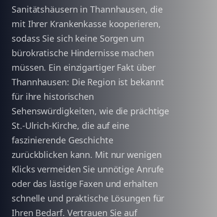
Sanitätshäusern in Thannhausen, die
mit Ihrer Krankenkasse kooperieren,
sodass Sie sich keine Sorgen um
bürokratische Hindernisse machen
müssen. Ein einzigartiger Fakt über
Thannhausen: Die Region ist bekannt
für ihre historischen
Sehenswürdigkeiten, wie die prächtige
St.-Ulrich-Kirche, die auf eine
faszinierende Geschichte
zurückblicken kann. Mit nur wenigen
Klicks vermeiden Sie unnötige Anrufe
oder das lästige Faxen und erhalten
schnelle und praktische Lösungen für
Ihren Bedarf. Vertrauen Sie auf