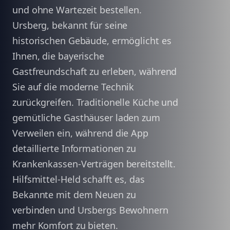
und ohne Wartezeit bestellen.
Ursberg, bekannt für seine
historischen Gebäude, ermöglicht es
Ihnen, die bayerische
Gastfreundschaft zu erleben, während
Sie auf die moderne Technik
zurückgreifen. Traditionelle Küche und
gemütliche Gasthäuser laden zum
Verweilen ein, während die App
detaillierte Informationen zu
Krankenkassen-Verträgen bereitstellt.
Hilfsmittel-Held schafft es, das
Bekannte mit dem Neuen zu
verbinden und Ursbergs Bewohnern
mehr Komfort zu bieten.