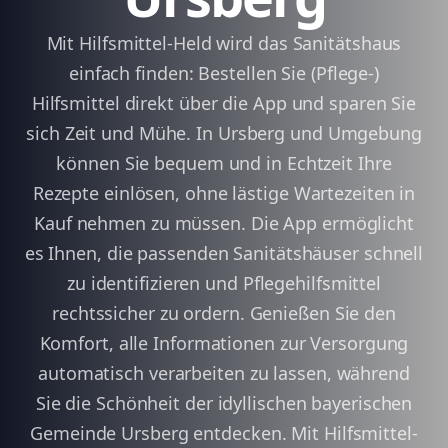
Mit Hilfsmittel-Held wird das Sanitätshaus
einfach finden: Bestellen Sie (Pflege-)
Hilfsmittel direkt über die App und sparen Sie
sich Zeit und Mühe. In Ursberg und Umgebung
können Sie bequem und in Echtzeit Ihre
Rezepte einlösen, ohne lästige Wartezeiten in
Kauf nehmen zu müssen. Die App ermöglicht
es Ihnen, die passenden Sanitätshäuser schnell
zu identifizieren und Pflegehilfsmittel
rechtssicher zu ordern. Genießen Sie den
Komfort, alle Informationen zur Versorgung
automatisch verarbeiten zu lassen, während
Sie die Schönheit der idyllischen bayerischen
Gemeinde Ursberg entdecken. Mit Hilfsmittel-