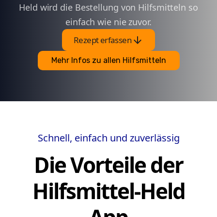
Held wird die Bestellung von Hilfsmitteln so
einfach wie nie zuvor.
arrow_downward
Rezept erfassen
Mehr Infos zu allen Hilfsmitteln
Schnell, einfach und zuverlässig
Die Vorteile der
Hilfsmittel-Held